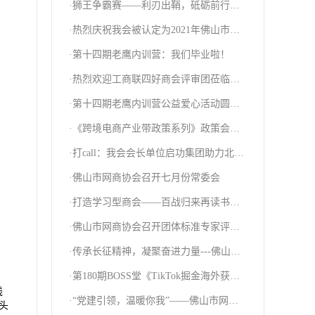
·狮王争霸赛——利刃出鞘，砥砺前行，
全力以赴！
·热烈庆祝我会被认定为2021年佛山市工
商联“四好”商会！
·第十四期老鹰内训营：我们毕业啦！
·热烈欢迎工商联四好商会评审团莅临我
会指导！
·第十四期老鹰内训营公益爱心活动圆满
结束！
·《跨境电商产业带政策系列》政策会圆
满举办！
·打call：我会会长单位启功集团助力北京
冬奥会
·佛山市网商协会召开七月份常委会
·打造学习型商会——百战归来再读书｜
佛山市网商协会会员培训班圆满举办
·佛山市网商协会召开团体标准专家评审
会
·传承长征精神，凝聚奋进力量---佛山市
网商协会2022年遵义红色之旅
·第180期BOSS堂《TikTok掘金海外获客
方案》研修课圆满结束
线
·“党建引领，温暖你我”——佛山市网商
头
协会党支部开展残疾人关爱慰问活动