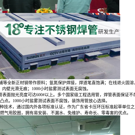
张浦等全新正材钢带作原料；氩氮保护焊接，焊道笔直饱满；在线退火固溶
内壁光滑无痕；1000小时盐雾测试表面无腐蚀。
表面抛光亮度可达600#以上。多个国家级工程选用管，焊管表面保证不
凸点。1000小时盐雾测试表面不腐蚀，装饰用管放心选择。
种技术，通过国内外各项标准认证，作为广东省卡压环压标准起草单位之
燃气用胶圈，拥有易安装、不漏水、免维护、寿命长、零毒害的优点。