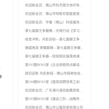
圆满结束！
·欢迎新会员：佛山市科杰图文快印有限
公司
·欢迎新会员：佛山市特斯尼智能家居科
技有限公司
·欢迎新会员：华傲（佛山）科技服务有
限公司
·第七届狮王争霸赛—天网行动【学习篇
二】
·收官冲刺，共赴目标—第七届狮王争霸
赛司令部团建活动点燃团队激情
·狮威再现 荣耀巅峰—第七届狮王争霸赛
巅峰之夜圆满结束！
·第七届狮王争霸—短视频实操落地课圆
满结束！
·第193期BOSS堂《企业财税热点解读以
，
及纳税筹划》研讨课
·辞旧迎新 共赴新程—佛山市网商协会
存
2024年第一次常委团建活动
·第194期BOSS堂《提高招聘效率之如何
成为“大BOSS”》分享课
·欢迎新会员：广东港兴源控股集团有限
公司
·第195期BOSS堂《展会三阶—战略布局
与高效转化》分享课
·欢迎新会员：佛山市公猫贸易有限公司