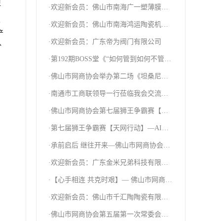
卫
·欢迎新会员：佛山市南海广一塑薄膜有
限公司
分
·欢迎新会员：佛山市南海鸿运陶瓷机械
产
有限公司
·欢迎新会员：广东帝为阀门有限公司
认
·第192期BOSS堂《“如何管到如何不管”
自运行机制》分享课
·佛山市网商协会举办第二场《坦桑尼亚
采购对接会》
·南通市工商联领导一行莅临我会交流指
导
·佛山市网商协会第七届狮王争霸赛【天
网行动】—我们开战啦！
·第七届狮王争霸赛【天网行动】—AI分
享课圆满结束！
·承前启后 继往开来—佛山市网商协会十
周年庆典暨第五届换届就职典礼
·欢迎新会员：广东金米兄弟科技有限公
司
·【心手相连 共克时艰】— 佛山市网商协
会向甘肃灾区人民献爱心
·欢迎新会员：佛山市千汇陶陶瓷有限公
司
·佛山市网商协会第五届第一次常委会议