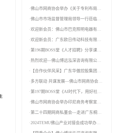
·佛山市网商协会举办《关于专利布局与
挖掘》政策会—助力会员企业实现高质量
·佛山市市场监督管理局领导一行莅临我
发展
会调研指导工作
·欢迎新会员：佛山市巴克照明电器有限
公司
·欢迎新会员：广东欧日传动科技有限公
司
·第196期BOSS堂《人才招聘》分享课圆
满结束！
·热烈欢迎—佛山博远泓深咨询有限公司
成为网商协会合作伙伴！
·【合作伙伴风采】广东华傲控股集团有
限公司
·多方联动 共谋发展—佛山市网商协会积
极与外部联动、深化合作交流！
·第197期BOSS堂《AI时代下，用好社媒
生
助力外贸增长》分享课
·佛山市网商协会举办印尼商务考察宣讲
会---探索出海新商机
·第二十四期网商私董会---走进广东桐鑫
达金属制品有限公司
·2024TEMU佛山产业对接会成功举办！
政策+平台助企扬帆出海