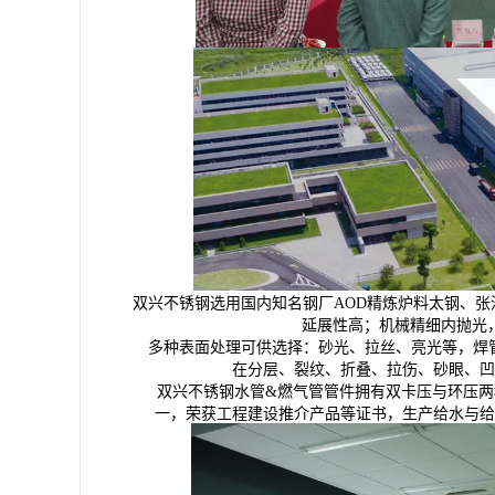
双兴不锈钢选用国内知名钢厂AOD精炼炉料太钢、
延展性高；机械精细内抛光，
多种表面处理可供选择：砂光、拉丝、亮光等，焊管
在分层、裂纹、折叠、拉伤、砂眼、凹
双兴不锈钢水管&燃气管管件拥有双卡压与环压两
一，荣获工程建设推介产品等证书，生产给水与给