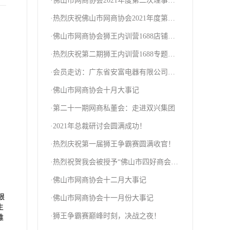
·佛山市网商协会2021年度第二次理事会
圆满召开
·热烈庆祝佛山市网商协会2021年度第三
次理事大会圆满召开！
·佛山市网商协会狮王内训营1688店铺诊
断圆满结束！
·热烈庆祝第二期狮王内训营1688专题培
训圆满结束！
·会员走访：广东省安富电器有限公司、
佛山市古瓷瓷业有限公司
·佛山市网商协会十月大事记
·第二十一期网商私董会：走进双兴集团
·2021年总裁研讨会圆满成功！
·热烈庆祝第一届狮王争霸赛圆满收官！
·热烈祝贺我会被授予“佛山市四好商会”
称号！
·佛山市网商协会十二月大事记
限
·佛山市网商协会十一月份大事记
生
·狮王争霸赛巅峰时刻，决战之夜！
难