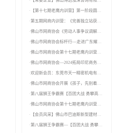
·【常委企业】佛山博远泓深咨询有限公
司
·【第十七期老鹰内训营】第一阶段圆满
结束!
·第五期网商内训营：《完善独立站获客
标准体系:建站、谷歌广告、SEO》课程
·佛山市网商协会《劳动人事争议调解委
圆满结束！
员会》成立大会暨专题政策会！
·佛山市网商协会标杆行---走进广东耀龙
金属科技有限公司
·佛山市网商协会第十七期老鹰内训营—
爱心公益活动
·佛山市网商协会—2024拓局印尼商务考
察之旅圆满结束！
·欢迎新会员：东莞市天一精密机电有限
公司
·佛山市网商协会开展《孩子，先别着急
吃棉花糖》读书分享会！
·第八届狮王争霸赛【百团大战 勇攀高
峰】企业主会议圆满结束！
·佛山市网商协会第十七期老鹰内训营—
我们毕业啦！
·【会员风采】佛山市巴迪斯新型建材有
限公司
·第八届狮王争霸赛—【百团大战 勇攀高
峰】军政启动会圆满成功！