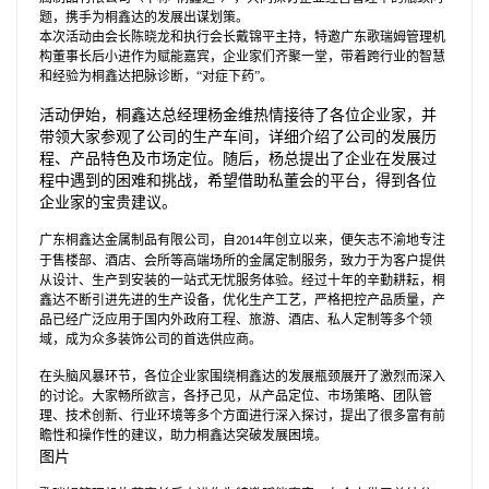
题，携手为桐鑫达的发展出谋划策。
本次活动由会长陈晓龙和执行会长戴锦平主持，特邀广东歌瑞姆管理机
构董事长后小进作为赋能嘉宾，企业家们齐聚一堂，带着跨行业的智慧
和经验为桐鑫达把脉诊断，
“对症下药”。
活动伊始，桐鑫达总经理杨金维热情接待了各位企业家，并
带领大家参观了公司的生产车间，详细介绍了公司的发展历
程、产品特色及市场定位。随后，杨总提出了企业在发展过
程中遇到的困难和挑战，希望借助私董会的平台，得到各位
企业家的宝贵建议。
广东桐鑫达金属制品有限公司，自
年创立以来，便矢志不渝地专注
2014
于售楼部、酒店、会所等高端场所的金属定制服务，致力于为客户提供
从设计、生产到安装的一站式无忧服务体验。经过十年的辛勤耕耘，桐
鑫达不断引进先进的生产设备，优化生产工艺，严格把控产品质量，产
品已经广泛应用于国内外政府工程、旅游、酒店、私人定制等多个领
域，成为众多装饰公司的首选供应商。
在头脑风暴环节，各位企业家围绕桐鑫达的发展瓶颈展开了激烈而深入
的讨论。大家畅所欲言，各抒己见，从产品定位、市场策略、团队管
理、技术创新、行业环境等多个方面进行深入探讨，提出了很多富有前
瞻性和操作性的建议，助力桐鑫达突破发展困境。
图片