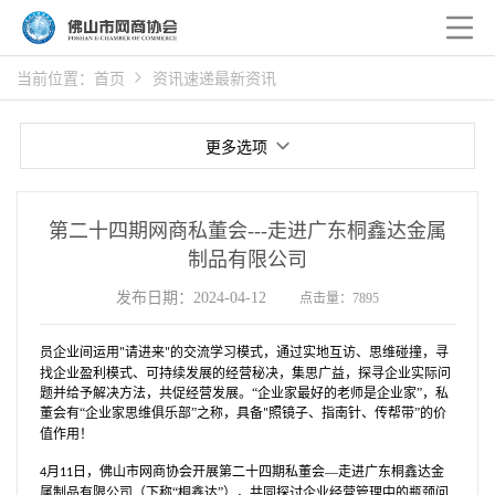
当前位置：
首页
资讯速递
最新资讯
更多选项
第二十四期网商私董会---走进广东桐鑫达金属
制品有限公司
发布日期：2024-04-12
点击量：7895
员企业间运用
请进来
的交流学习模式，通过实地互访、思维碰撞，寻
"
"
找企业盈利模式、可持续发展的经营秘决，集思广益，探寻企业实际问
题并给予解决方法，共促经营发展。“企业家最好的老师是企业家”，私
董会有“企业家思维俱乐部”之称，具备
照镜子、指南针、传帮带”的价
"
值作用！
月
日，佛山市网商协会开展第二十四期私董会—走进广东桐鑫达金
4
11
属制品有限公司（下称“桐鑫达”），共同探讨企业经营管理中的瓶颈问