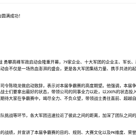
会圆满成功！
战 勇攀高峰军政启动会隆重开幕，
家企业、十大军团的企业主、军长、
79
启动会不仅是一场热血澎湃的盛会，更是各大军团集结力量、携手共进的
总司令陈晓龙做启动致辞，表示对本届争霸赛的高度期望。他强调，本届
励战士们要拿出最好的状态，带领公司的同事全力以赴，以
的状态投
200%
。期待大家在争霸赛中，竭尽全力、不负众望，带领战士勇往直前、超越
团队挑战等环节，各大军团迅速拉近了彼此之间的距离，加深了团队之间
赛的战绩，并宣讲了本届争霸赛的目的、规则、大赛文化以及
维度、荣
PK