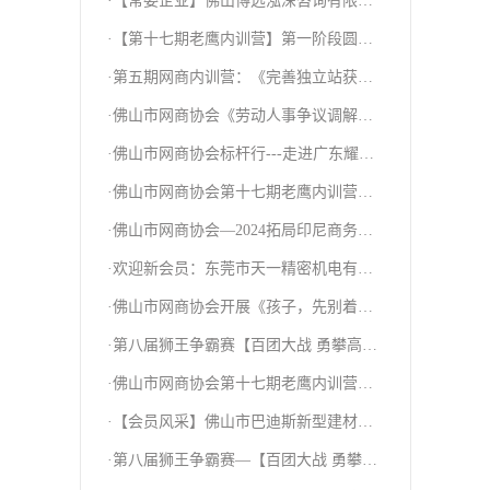
·【常委企业】佛山博远泓深咨询有限公
司
·【第十七期老鹰内训营】第一阶段圆满
结束!
·第五期网商内训营：《完善独立站获客
标准体系:建站、谷歌广告、SEO》课程
·佛山市网商协会《劳动人事争议调解委
圆满结束！
员会》成立大会暨专题政策会！
·佛山市网商协会标杆行---走进广东耀龙
金属科技有限公司
·佛山市网商协会第十七期老鹰内训营—
爱心公益活动
·佛山市网商协会—2024拓局印尼商务考
察之旅圆满结束！
·欢迎新会员：东莞市天一精密机电有限
公司
·佛山市网商协会开展《孩子，先别着急
吃棉花糖》读书分享会！
·第八届狮王争霸赛【百团大战 勇攀高
峰】企业主会议圆满结束！
·佛山市网商协会第十七期老鹰内训营—
我们毕业啦！
·【会员风采】佛山市巴迪斯新型建材有
限公司
·第八届狮王争霸赛—【百团大战 勇攀高
峰】军政启动会圆满成功！