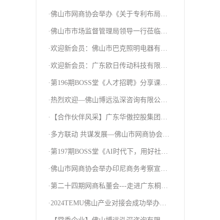
·佛山市网商协会举办《关于专利布局与
挖掘》政策会—助力会员企业实现高质量
·佛山市市场监督管理局领导一行莅临我
发展
会调研指导工作
·欢迎新会员：佛山市巴克照明电器有限
公司
·欢迎新会员：广东欧日传动科技有限公
司
·第196期BOSS堂《人才招聘》分享课圆
满结束！
·热烈欢迎—佛山博远泓深咨询有限公司
成为网商协会合作伙伴！
·【合作伙伴风采】广东华傲控股集团有
限公司
·多方联动 共谋发展—佛山市网商协会积
极与外部联动、深化合作交流！
·第197期BOSS堂《AI时代下，用好社媒
助力外贸增长》分享课
·佛山市网商协会举办印尼商务考察宣讲
会---探索出海新商机
·第二十四期网商私董会---走进广东桐鑫
达金属制品有限公司
·2024TEMU佛山产业对接会成功举办！
政策+平台助企扬帆出海