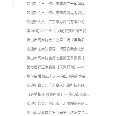
·欢迎新会员：佛山市南海广一塑薄膜有
限公司
·欢迎新会员：佛山市南海鸿运陶瓷机械
有限公司
·欢迎新会员：广东帝为阀门有限公司
·第192期BOSS堂《“如何管到如何不管”
自运行机制》分享课
·佛山市网商协会举办第二场《坦桑尼亚
采购对接会》
·南通市工商联领导一行莅临我会交流指
导
·佛山市网商协会第七届狮王争霸赛【天
网行动】—我们开战啦！
·第七届狮王争霸赛【天网行动】—AI分
享课圆满结束！
·承前启后 继往开来—佛山市网商协会十
周年庆典暨第五届换届就职典礼
·欢迎新会员：广东金米兄弟科技有限公
司
·【心手相连 共克时艰】— 佛山市网商协
会向甘肃灾区人民献爱心
·欢迎新会员：佛山市千汇陶陶瓷有限公
司
·佛山市网商协会第五届第一次常委会议