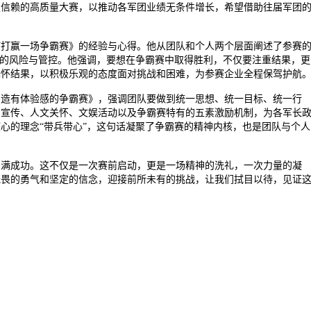
板信赖的高质量大赛，以推动各军团业绩无条件增长，希望借助往届军团
何打赢一场争霸赛》的经验与心得。他从团队和个人两个层面阐述了参赛
中的风险与管控。他强调，要想在争霸赛中取得胜利，不仅要注重结果，更
释怀结果，以积极乐观的态度面对挑战和困难，为参赛企业全程保驾护航
创造有体验感的争霸赛》，强调团队要做到统一思想、统一目标、统一行
、宣传、人文关怀、文娱活动以及争霸赛特有的五素激励机制，为各军长
核心的理念
“带兵带心”，这句话凝聚了争霸赛的精神内核，也是团队与个人
圆满成功。这不仅是一次赛前启动，更是一场精神的洗礼，一次力量的凝
无畏的勇气和坚定的信念，迎接前所未有的挑战，让我们拭目以待，见证