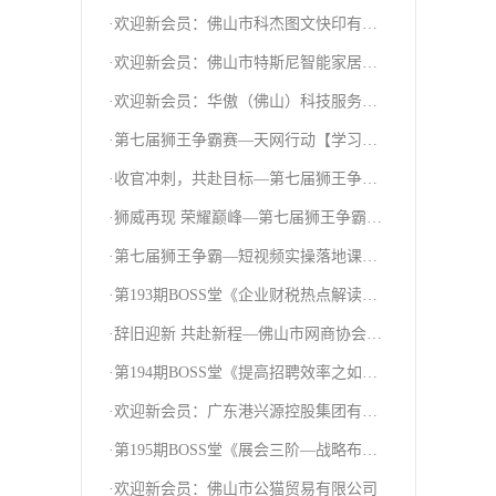
圆满结束！
·欢迎新会员：佛山市科杰图文快印有限
公司
·欢迎新会员：佛山市特斯尼智能家居科
技有限公司
·欢迎新会员：华傲（佛山）科技服务有
限公司
·第七届狮王争霸赛—天网行动【学习篇
二】
·收官冲刺，共赴目标—第七届狮王争霸
赛司令部团建活动点燃团队激情
·狮威再现 荣耀巅峰—第七届狮王争霸赛
巅峰之夜圆满结束！
·第七届狮王争霸—短视频实操落地课圆
满结束！
·第193期BOSS堂《企业财税热点解读以
及纳税筹划》研讨课
·辞旧迎新 共赴新程—佛山市网商协会
2024年第一次常委团建活动
·第194期BOSS堂《提高招聘效率之如何
成为“大BOSS”》分享课
·欢迎新会员：广东港兴源控股集团有限
公司
·第195期BOSS堂《展会三阶—战略布局
与高效转化》分享课
·欢迎新会员：佛山市公猫贸易有限公司