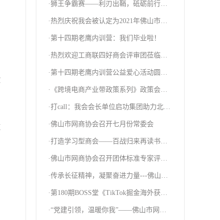
·狮王争霸赛——利刃出鞘，砥砺前行，
的
全力以赴！
·热烈庆祝我会被认定为2021年佛山市工
商联“四好”商会！
的
·第十四期老鹰内训营：我们毕业啦！
。
·热烈欢迎工商联四好商会评审团莅临我
会指导！
·第十四期老鹰内训营公益爱心活动圆满
政
结束！
·《跨境电商产业带政策系列》政策会圆
满举办！
·打call：我会会长单位启功集团助力北京
冬奥会
·佛山市网商协会召开七月份常委会
这
·打造学习型商会——百战归来再读书｜
佛山市网商协会会员培训班圆满举办
·佛山市网商协会召开团体标准专家评审
会
·传承长征精神，凝聚奋进力量---佛山市
网商协会2022年遵义红色之旅
·第180期BOSS堂《TikTok掘金海外获客
方案》研修课圆满结束
·“党建引领，温暖你我”——佛山市网商
协会党支部开展残疾人关爱慰问活动