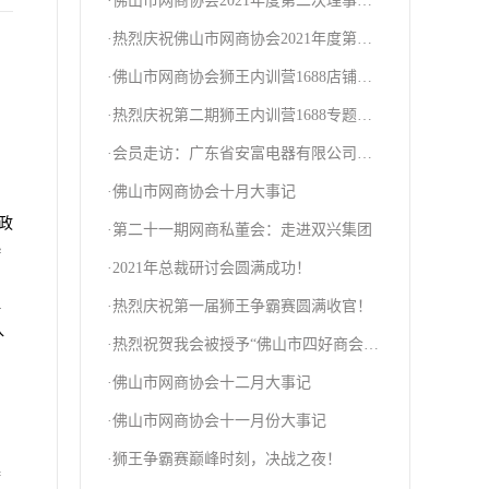
·佛山市网商协会2021年度第二次理事会
圆满召开
·热烈庆祝佛山市网商协会2021年度第三
次理事大会圆满召开！
·佛山市网商协会狮王内训营1688店铺诊
断圆满结束！
·热烈庆祝第二期狮王内训营1688专题培
训圆满结束！
·会员走访：广东省安富电器有限公司、
佛山市古瓷瓷业有限公司
·佛山市网商协会十月大事记
政
·第二十一期网商私董会：走进双兴集团
起
·2021年总裁研讨会圆满成功！
·热烈庆祝第一届狮王争霸赛圆满收官！
争
入
·热烈祝贺我会被授予“佛山市四好商会”
自
称号！
·佛山市网商协会十二月大事记
的
·佛山市网商协会十一月份大事记
·狮王争霸赛巅峰时刻，决战之夜！
誉