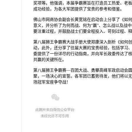
奖项等。他强调，本届争霸赛旨在打造员工热爱、老
成功经验，为各大军团提供了宝贵的参考和借鉴。
佛山市网商协会副会长黄宽铭在启动会上分享了《如
意义，并分析了为何而战、何为
“赢”、怎么战以及战
要注重过程，并鼓励战士们要全程投入、苛刻过程、
第八届狮王争霸赛大战手册大使郑康深入剖析《如何
动，此外，还分享了往届大赛的宝贵经验，包括学习
委提供了一份详尽的行动指南，并向军长政委传达了
共赢的关键所在。
第八届狮王争霸赛
—百团大战、勇攀高峰军政启动会
聚，一场决心的宣誓。各军团已蓄势待发，他们将以
场冠军宝座争夺战！