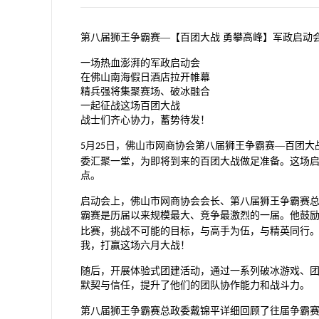
第八届狮王争霸赛
—【百团大战 勇攀高峰】军政启动
一场热血澎湃的军政启动会
在佛山南海假日酒店拉开帷幕
精兵强将集聚赛场、破冰融合
一起征战这场百团大战
战士们齐心协力，蓄势待发！
月
日，佛山市网商协会第八届狮王争霸赛—百团大
5
25
委汇聚一堂，为即将到来的百团大战做足准备。这场
点。
启动会上，佛山市网商协会会长、第八届狮王争霸赛
霸赛是历届以来规模最大、竞争最激烈的一届。他鼓
比赛，挑战不可能的目标，与高手为伍，与精英同行
我，打赢这场六月大战！
随后，开展体验式团建活动，通过一系列破冰游戏、
默契与信任，提升了他们的团队协作能力和战斗力。
第八届狮王争霸赛总政委戴锦平详细回顾了往届争霸