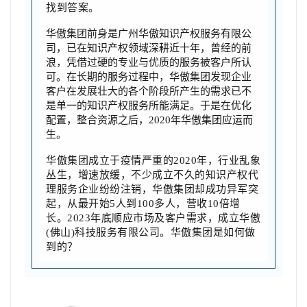
找到答
案。
华傲集团前身是广州华傲知识产权服务有限公
司，已在知识产权领域深耕近十年，曾
经的前
浪，凭借过硬的专业与优质的服务被客户所认
可。在长期的服务过程中，华傲集团发现企业
客户在发展壮大的各个阶段所产生的需求已不
是单一的知识产权服务所能满足。于是在优化
配置，整合资源之后，2020年华傲集团应运而
生。
华傲集团成立
于疫情严
重的
2020年，行业乱象
丛
生，增速放缓，不
少成立不久的知识产
权代
理服务企业纷
纷注销，华傲集团却成功异
军突
起，从最开始5人到100多人，营
收10倍增
长。
2023
年底顺
应市场及客户需求，成立
华傲
(佛山)科技服务有限公司
。
华傲集团是如何做
到的？